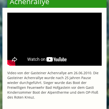
Achenrallye
Video von der Gasteiner Achenrallye am 26.06.2010. Die
Gasteiner Achenrallye wurde nach 25 Jahren Pause
wieder durchgeführt. Sieger wurde das Boot der
Freiwilligen Feuerwehr Bad Hofgastein vor dem Gasti
Kindersommer Boot der Alpentherme und dem OP-Floß
des Roten Kreuz.