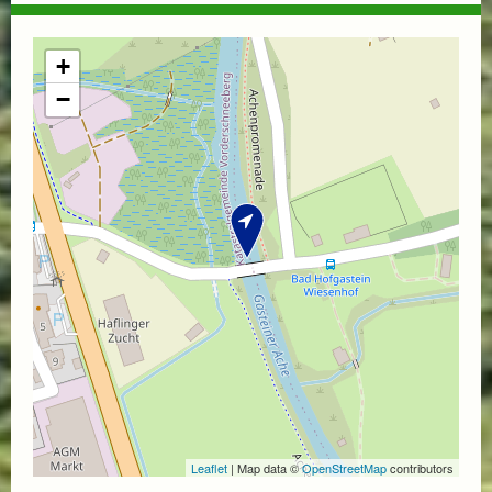
+
−
Leaflet
| Map data ©
OpenStreetMap
contributors