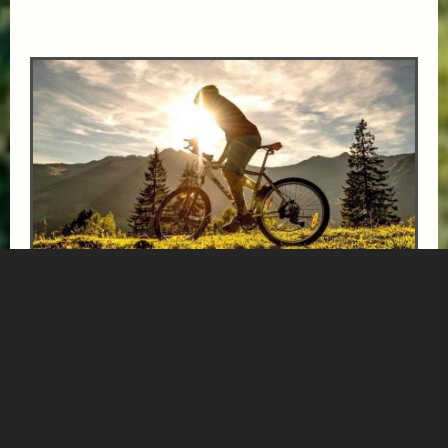
E-BIKE ERLEBNISTAGE
ab € 462,-
BERGHOTEL HAUSERBAUER
* 3 Übernachtungen mit Halbpension * 1x Kaffee &
Kuchen im Hotel oder Gipflstadl * 1 Tag das Gasteinertal
mit dem E-Bike erkunden *****