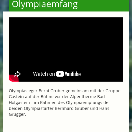
Olympiaemfang
Olympiasieger Berni Gruber gemeinsam mit der Gruppe
Gastein auf der Bühne vor der Alpentherme Bad
Hofgastein - im Rahmen des Olympiaempfangs der
beiden Olympiastarter Bernhard Gruber und Hans
Grugger.