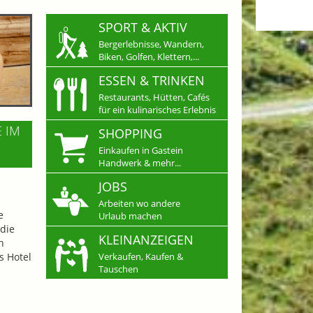
SPORT & AKTIV
Bergerlebnisse, Wandern,
Biken, Golfen, Klettern,...
ESSEN & TRINKEN
Restaurants, Hütten, Cafés
für ein kulinarisches Erlebnis
E IM
SHOPPING
Einkaufen in Gastein
Handwerk & mehr...
JOBS
Arbeiten wo andere
e
Urlaub machen
die
KLEINANZEIGEN
n
s Hotel
Verkaufen, Kaufen &
Tauschen