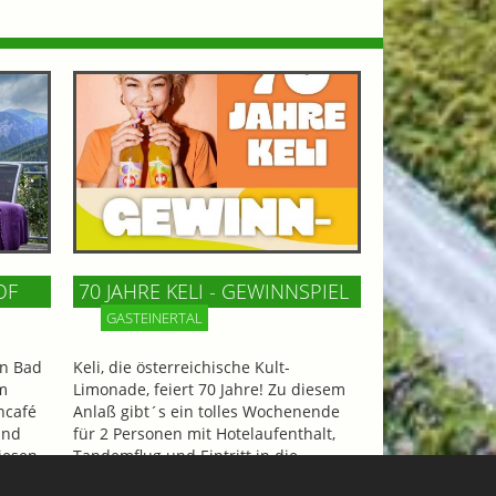
OF
70 JAHRE KELI - GEWINNSPIEL
GASTEINERTAL
n Bad
Keli, die österreichische Kult-
m
Limonade, feiert 70 Jahre! Zu diesem
ncafé
Anlaß gibt´s ein tolles Wochenende
und
für 2 Personen mit Hotelaufenthalt,
iesen
Tandemflug und Eintritt in die
Felsentherme zu gewinnen!