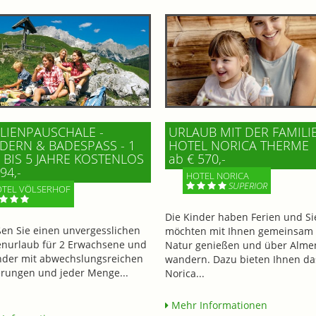
LIENPAUSCHALE -
URLAUB MIT DER FAMILI
ERN & BADESPASS - 1 K
HOTEL NORICA THERME
BIS 5 JAHRE KOSTENLOS
ab € 570,-
94,-
HOTEL NORICA
SUPERIOR
TEL VÖLSERHOF
Die Kinder haben Ferien und Si
en Sie einen unvergesslichen
möchten mit Ihnen gemeinsam 
enurlaub für 2 Erwachsene und
Natur genießen und über Alme
nder mit abwechslungsreichen
wandern. Dazu bieten Ihnen da
ungen und jeder Menge...
Norica...
Mehr Informationen