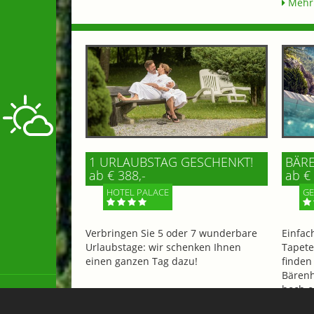
Mehr 
1 URLAUBSTAG GESCHENKT!
BÄR
ab € 388,-
ab €
HOTEL PALACE
GE
Verbringen Sie 5 oder 7 wunderbare
Einfac
Urlaubstage: wir schenken Ihnen
Tapete
einen ganzen Tag dazu!
finden
Bärenh
hoch o