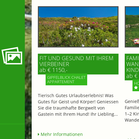
FIT UND GESUND MIT IHREM
FAMI
VIERBEINER
WAND
ab € 1150,-
IND 
ab € 
GIPFELBLICK CHALET
APPARTEMENT
HO
Tierisch Gutes Urlaubserlebnis! Was
Genieß
Gutes für Geist und Körper! Geniessen
Famili
Sie die traumhafte Bergwelt von
1–2 Ki
Gastein mit Ihrem Hund! Ihr Liebling...
Wander
Mehr Informationen