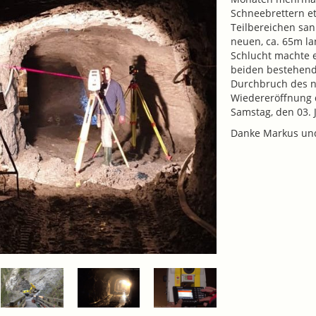
Schneebrettern et
Teilbereichen san
neuen, ca. 65m l
Schlucht machte e
beiden bestehend
Durchbruch des n
Wiedereröffnung 
Samstag, den 03. J
Danke Markus und 