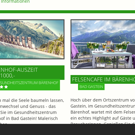
Informationen
ENHOF-AUSZEIT
 1000,-
FELSENCAFE IM BÄRENH
SUNDHEITSZENTRUM BÄRENHOF
BAD GASTEIN
Hoch über dem Ortszentrum vo
h mal die Seele baumeln lassen,
Gastein, im Gesundheitszentru
nwechsel und Genuss - das
Bärenhof, wartet mit dem Felse
 Sie im Gesundheitszentrum
ein echtes Highlight auf Gäste 
of in Bad Gastein! Malerisch
BesucherInnen. Genießen Sie d
ben...
beeindruckenden Ausblick!