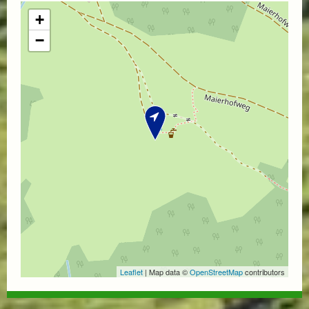
+
−
Leaflet
| Map data ©
OpenStreetMap
contributors