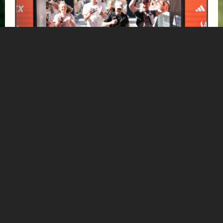
INFINITE TRAIL BALANCE SUPERIOR
ab € 471,-
HOTEL NORICA
SUPERIOR
Ihr exklusives Läufer-Package für die adidas TERREX
Infinite Trails 2026 in Gastein
Mehr Informationen