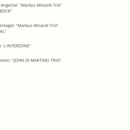
0 Angertal: "Markus Minarik Trio”
LBOCK"
erkogel: "Markus Minarik Trio"
TAL"
om´s INTERZONE"
astein: "JOHN DI MARTINO TRIO"