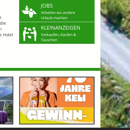
JOBS
Arbeiten wo andere
e
Urlaub machen
die
KLEINANZEIGEN
n
s Hotel
Verkaufen, Kaufen &
Tauschen