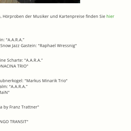
n, Hörproben der Musiker und Kartenpreise finden Sie
hier
n: "A.A.R.A.”
 Snow Jazz Gastein: "Raphael Wressnig"
ine Scharte: "A.A.R.A.”
BONACINA TRIO"
Stubnerkogel: "Markus Minarik Trio"
alm: "A.A.R.A.”
MaiN"
ra by Franz Trattner"
TANGO TRANSIT"