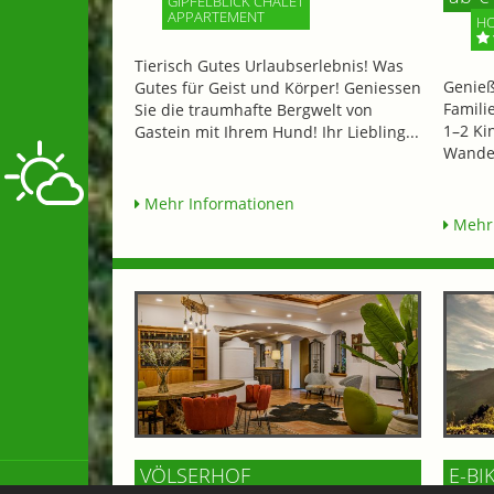
GIPFELBLICK CHALET
APPARTEMENT
HO
Tierisch Gutes Urlaubserlebnis! Was
Genieß
Gutes für Geist und Körper! Geniessen
Famili
Sie die traumhafte Bergwelt von
1–2 Ki
Gastein mit Ihrem Hund! Ihr Liebling...
Wander
Mehr Informationen
Mehr 
VÖLSERHOF
E-BI