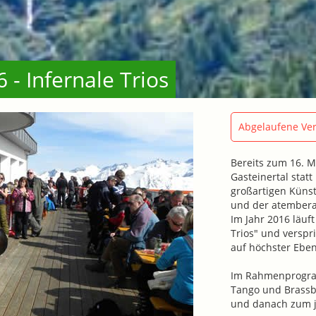
 - Infernale Trios
Abgelaufene Ver
Bereits zum 16. Ma
Gasteinertal statt
großartigen Küns
und der atembera
Im Jahr 2016 läuf
Trios" und verspr
auf höchster Eben
Im Rahmenprogramm
Tango und Brassb
und danach zum j