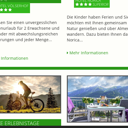
HOTEL NORICA
SUPERIOR
TEL VÖLSERHOF
Die Kinder haben Ferien und Si
en Sie einen unvergesslichen
möchten mit Ihnen gemeinsam 
enurlaub für 2 Erwachsene und
Natur genießen und über Alme
nder mit abwechslungsreichen
wandern. Dazu bieten Ihnen da
ungen und jeder Menge...
Norica...
Mehr Informationen
Informationen
KE ERLEBNISTAGE