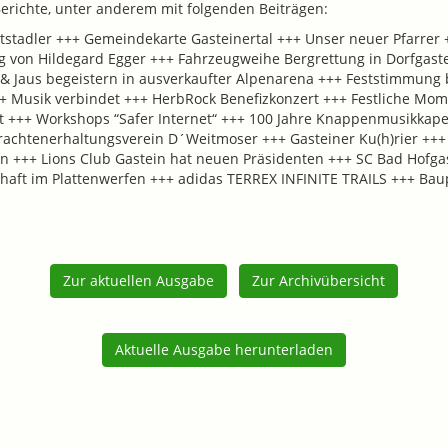
erichte, unter anderem mit folgenden Beiträgen:
tstadler +++ Gemeindekarte Gasteinertal +++ Unser neuer Pfarrer +
ag von Hildegard Egger +++ Fahrzeugweihe Bergrettung in Dorfgast
a & Jaus begeistern in ausverkaufter Alpenarena +++ Feststimmung
+ Musik verbindet +++ HerbRock Benefizkonzert +++ Festliche Mom
lt +++ Workshops “Safer Internet“ +++ 100 Jahre Knappenmusikkape
 Trachtenerhaltungsverein D´Weitmoser +++ Gasteiner Ku(h)rier ++
 +++ Lions Club Gastein hat neuen Präsidenten +++ SC Bad Hofgas
aft im Plattenwerfen +++ adidas TERREX INFINITE TRAILS +++ Baupro
Zur aktuellen Ausgabe
Zur Archivübersicht
Aktuelle Ausgabe herunterladen