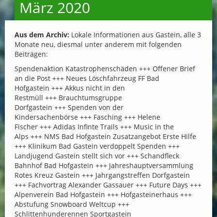
März 2020
Aus dem Archiv:
Lokale Informationen aus Gastein, alle 3
Monate neu, diesmal unter anderem mit folgenden
Beiträgen:
Spendenaktion Katastrophenschäden +++ Offener Brief
an die Post +++ Neues Löschfahrzeug FF Bad
Hofgastein +++ Akkus nicht in den
Restmüll +++ Brauchtumsgruppe
Dorfgastein +++ Spenden von der
Kindersachenbörse +++ Fasching +++ Helene
Fischer +++ Adidas Infinte Trails +++ Music in the
Alps +++ NMS Bad Hofgastein Zusatzangebot Erste Hilfe
+++ Klinikum Bad Gastein verdoppelt Spenden +++
Landjugend Gastein stellt sich vor +++ Schandfleck
Bahnhof Bad Hofgastein +++ Jahreshauptversammlung
Rotes Kreuz Gastein +++ Jahrgangstreffen Dorfgastein
+++ Fachvortrag Alexander Gassauer +++ Future Days +++
Alpenverein Bad Hofgastein +++ Hofgasteinerhaus +++
Abstufung Snowboard Weltcup +++
Schlittenhunderennen Sportgastein