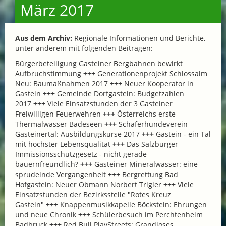
März 2017
Aus dem Archiv:
Regionale Informationen und Berichte,
unter anderem mit folgenden Beiträgen:
Bürgerbeteiligung Gasteiner Bergbahnen bewirkt
Aufbruchstimmung
+++
Generationenprojekt Schlossalm
Neu: Baumaßnahmen 2017
+++
Neuer Kooperator in
Gastein
+++
Gemeinde Dorfgastein: Budgetzahlen
2017
+++
Viele Einsatzstunden der 3 Gasteiner
Freiwilligen Feuerwehren
+++
Österreichs erste
Thermalwasser Badeseen
+++
Schäferhundeverein
Gasteinertal: Ausbildungskurse 2017
+++
Gastein - ein Tal
mit höchster Lebensqualität
+++
Das Salzburger
Immissionsschutzgesetz - nicht gerade
bauernfreundlich?
+++
Gasteiner Mineralwasser: eine
sprudelnde Vergangenheit
+++
Bergrettung Bad
Hofgastein: Neuer Obmann Norbert Trigler
+++
Viele
Einsatzstunden der Bezirksstelle "Rotes Kreuz
Gastein"
+++
Knappenmusikkapelle Böckstein: Ehrungen
und neue Chronik
+++
Schülerbesuch im Perchtenheim
Badbruck
+++
Red Bull PlayStreets: Grandioses