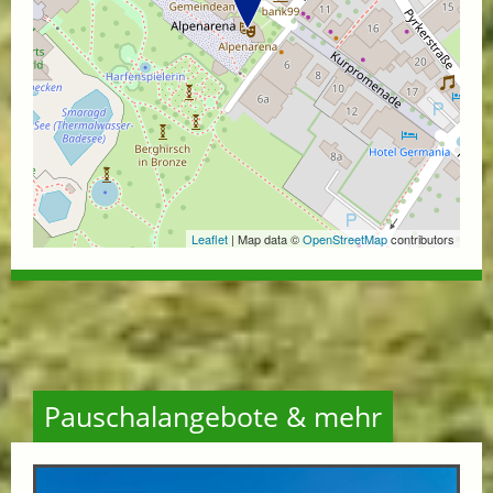
Leaflet
| Map data ©
OpenStreetMap
contributors
Pauschalangebote & mehr