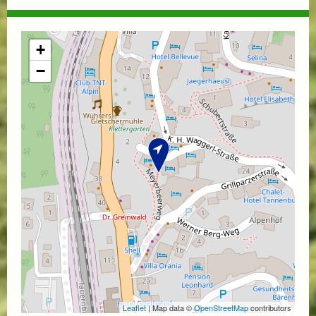
+
−
Leaflet
| Map data ©
OpenStreetMap
contributors