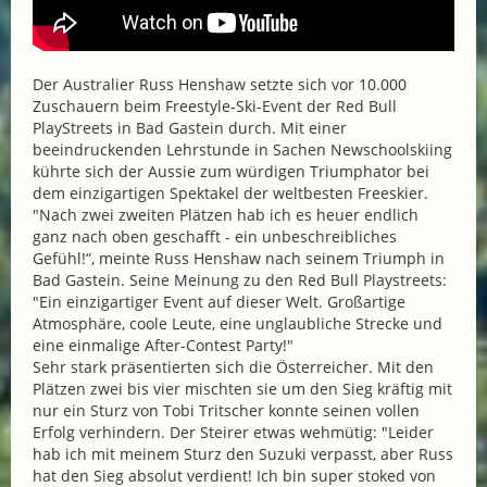
Der Australier Russ Henshaw setzte sich vor 10.000
Zuschauern beim Freestyle-Ski-Event der Red Bull
PlayStreets in Bad Gastein durch. Mit einer
beeindruckenden Lehrstunde in Sachen Newschoolskiing
kührte sich der Aussie zum würdigen Triumphator bei
dem einzigartigen Spektakel der weltbesten Freeskier.
"Nach zwei zweiten Plätzen hab ich es heuer endlich
ganz nach oben geschafft - ein unbeschreibliches
Gefühl!“, meinte Russ Henshaw nach seinem Triumph in
Bad Gastein. Seine Meinung zu den Red Bull Playstreets:
"Ein einzigartiger Event auf dieser Welt. Großartige
Atmosphäre, coole Leute, eine unglaubliche Strecke und
eine einmalige After-Contest Party!"
Sehr stark präsentierten sich die Österreicher. Mit den
Plätzen zwei bis vier mischten sie um den Sieg kräftig mit
nur ein Sturz von Tobi Tritscher konnte seinen vollen
Erfolg verhindern. Der Steirer etwas wehmütig: "Leider
hab ich mit meinem Sturz den Suzuki verpasst, aber Russ
hat den Sieg absolut verdient! Ich bin super stoked von