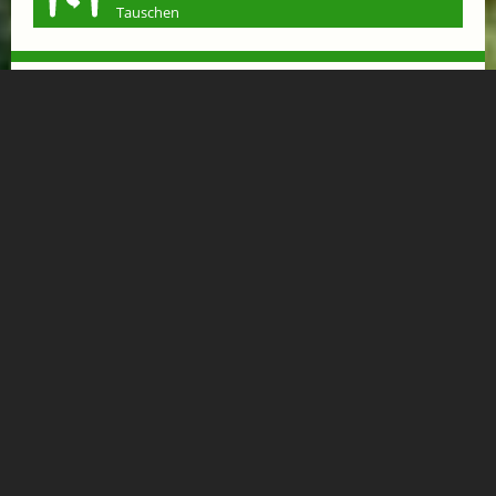
Tauschen
VÖLSERHOF SCHNUPPERTAGE: 3 TAGE 2
NÄCHTE
ab € 268,-
HOTEL VÖLSERHOF