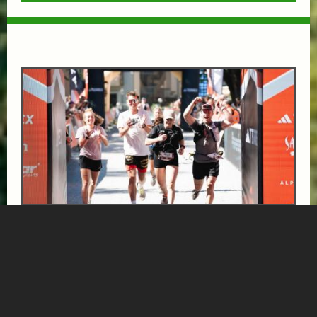
INFINITE TRAIL BALANCE SUPERIOR
ab € 471,-
HOTEL NORICA
SUPERIOR
Ihr exklusives Läufer-Package für die adidas TERREX
Infinite Trails 2026 in Gastein