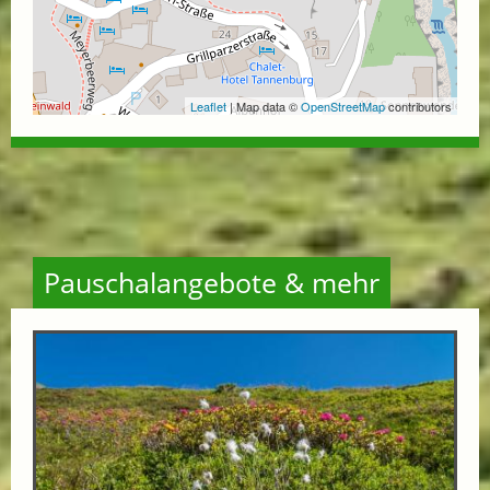
Leaflet
| Map data ©
OpenStreetMap
contributors
Pauschalangebote & mehr