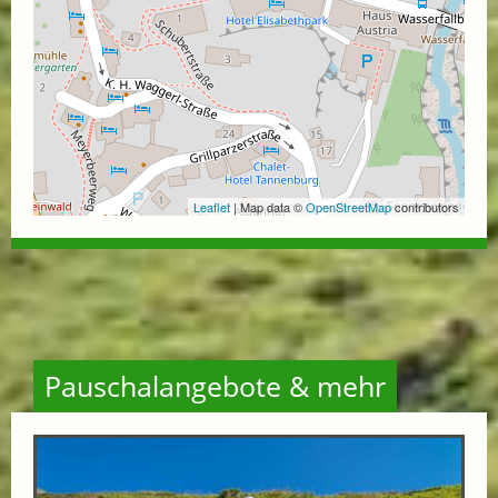
Leaflet
| Map data ©
OpenStreetMap
contributors
Pauschalangebote & mehr