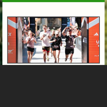
INFINITE TRAIL BALANCE SUPERIOR
ab € 471,-
HOTEL NORICA
SUPERIOR
Ihr exklusives Läufer-Package für die adidas TERREX
Infinite Trails 2026 in Gastein