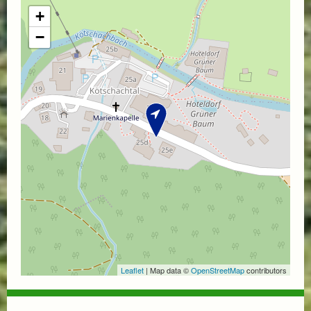
+
−
Leaflet
| Map data ©
OpenStreetMap
contributors