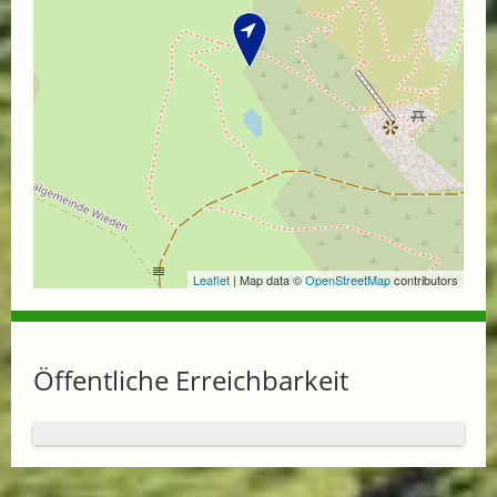
Leaflet
| Map data ©
OpenStreetMap
contributors
Öffentliche Erreichbarkeit