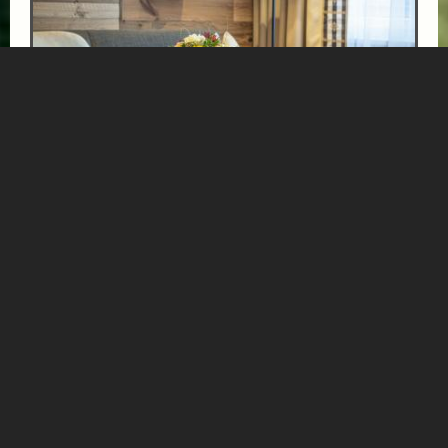
ENTSPANNENDE GOLF UND THERMEN TAGE
ab € 599,-
GIPFELBLICK CHALET
APPARTEMENT
Entdecken Sie Gastein von allen Seiten. Der 18-Loch
Golfplatz, mitten im Nationalpark Hohe Tauern gelegen,
bietet ein einzigartiges Naturerlebnis. Anschließend...
Mehr Informationen