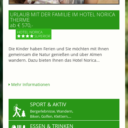
URLAUB MIT DER FAMILIE IM HOTEL NORICA
THERME
ab € 570,-
HOTEL NORICA
SUPERIOR
Die Kinder haben Ferien und Sie möchten mit Ihnen
gemeinsam die Natur genießen und über Almen
wandern. Dazu bieten Ihnen das Hotel Norica...
Mehr Informationen
SPORT & AKTIV
Bergerlebnisse, Wandern,
Biken, Golfen, Klettern,...
ESSEN & TRINKEN