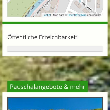
Leaflet
| Map data ©
OpenStreetMap
contributors
Öffentliche Erreichbarkeit
Pauschalangebote & mehr