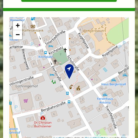
+
−
Leaflet
| Map data ©
OpenStreetMap
contributors