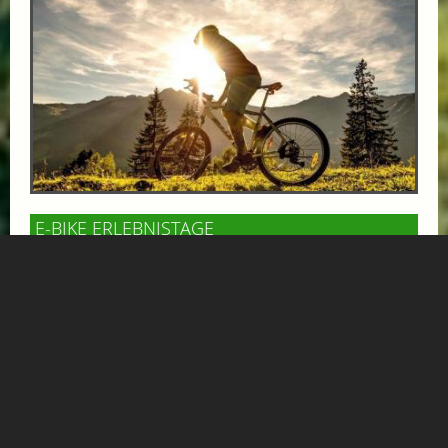
E-BIKE ERLEBNISTAGE
ab € 462,-
BERGHOTEL HAUSERBAUER
* 3 Übernachtungen mit Halbpension * 1x Kaffee &
Kuchen im Hotel oder Gipflstadl * 1 Tag das Gasteinertal
mit dem E-Bike erkunden *****