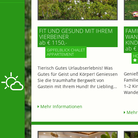
FIT UND GESUND MIT IHREM
FAMI
VIERBEINER
WAND
ab € 1150,-
IND 
ab € 
GIPFELBLICK CHALET
APPARTEMENT
HO
Tierisch Gutes Urlaubserlebnis! Was
Genieß
Gutes für Geist und Körper! Geniessen
Famili
Sie die traumhafte Bergwelt von
1–2 Ki
Gastein mit Ihrem Hund! Ihr Liebling...
Wander
Mehr Informationen
Mehr 