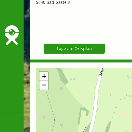
5640 Bad Gastein
Lage am Ortsplan
+
−