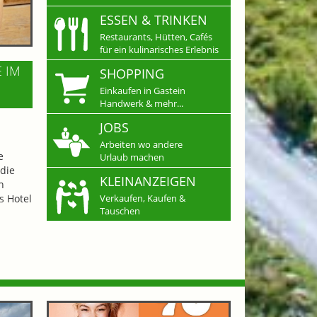
ESSEN & TRINKEN
Restaurants, Hütten, Cafés
für ein kulinarisches Erlebnis
E IM
SHOPPING
Einkaufen in Gastein
Handwerk & mehr...
JOBS
Arbeiten wo andere
e
Urlaub machen
die
KLEINANZEIGEN
n
s Hotel
Verkaufen, Kaufen &
Tauschen