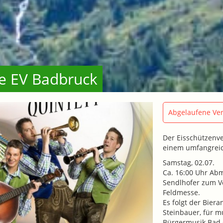
re EV Badbruck
Abgelaufene Ver
Der Eisschützenve
einem umfangrei
Samstag, 02.07.
Ca. 16:00 Uhr Abm
Sendlhofer zum V
Feldmesse.
Es folgt der Bier
Steinbauer, für m
Bürgermusik Bad 