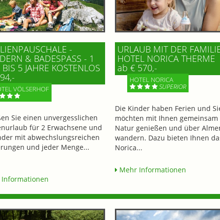
LIENPAUSCHALE -
URLAUB MIT DER FAMILI
ERN & BADESPASS - 1 K
HOTEL NORICA THERME
BIS 5 JAHRE KOSTENLOS
ab € 570,-
94,-
HOTEL NORICA
SUPERIOR
TEL VÖLSERHOF
Die Kinder haben Ferien und Si
en Sie einen unvergesslichen
möchten mit Ihnen gemeinsam 
enurlaub für 2 Erwachsene und
Natur genießen und über Alme
nder mit abwechslungsreichen
wandern. Dazu bieten Ihnen da
ungen und jeder Menge...
Norica...
Mehr Informationen
Informationen