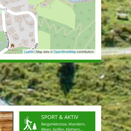
Leaflet
| Map data ©
OpenStreetMap
contributors
SPORT & AKTIV
Bergerlebnisse, Wandern,
Biken, Golfen, Klettern,...