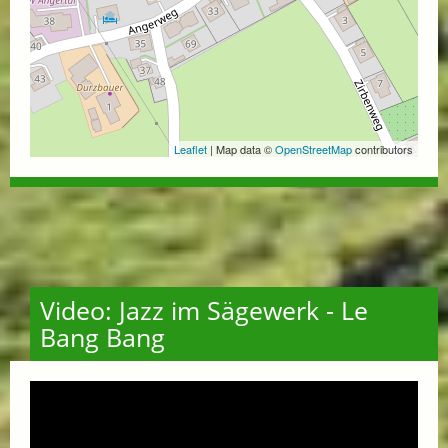
Leaflet
| Map data ©
OpenStreetMap
contributors
Video: Jazz im Sägewerk - Le
Bang Bang