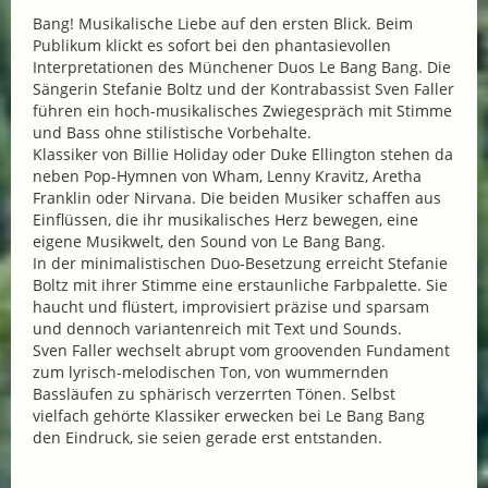
Bang! Musikalische Liebe auf den ersten Blick. Beim
Publikum klickt es sofort bei den phantasievollen
Interpretationen des Münchener Duos Le Bang Bang. Die
Sängerin Stefanie Boltz und der Kontrabassist Sven Faller
führen ein hoch-musikalisches Zwiegespräch mit Stimme
und Bass ohne stilistische Vorbehalte.
Klassiker von Billie Holiday oder Duke Ellington stehen da
neben Pop-Hymnen von Wham, Lenny Kravitz, Aretha
Franklin oder Nirvana. Die beiden Musiker schaffen aus
Einflüssen, die ihr musikalisches Herz bewegen, eine
eigene Musikwelt, den Sound von Le Bang Bang.
In der minimalistischen Duo-Besetzung erreicht Stefanie
Boltz mit ihrer Stimme eine erstaunliche Farbpalette. Sie
haucht und flüstert, improvisiert präzise und sparsam
und dennoch variantenreich mit Text und Sounds.
Sven Faller wechselt abrupt vom groovenden Fundament
zum lyrisch-melodischen Ton, von wummernden
Bassläufen zu sphärisch verzerrten Tönen. Selbst
vielfach gehörte Klassiker erwecken bei Le Bang Bang
den Eindruck, sie seien gerade erst entstanden.