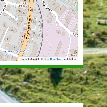
Leaflet
| Map data ©
OpenStreetMap
contributors