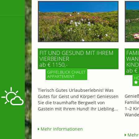
FIT UND GESUND MIT IHREM
FAMI
VIERBEINER
WAND
ab € 1150,-
IND 
ab € 
GIPFELBLICK CHALET
APPARTEMENT
HO
Tierisch Gutes Urlaubserlebnis! Was
Genieß
Gutes für Geist und Körper! Geniessen
Famili
Sie die traumhafte Bergwelt von
1–2 Ki
Gastein mit Ihrem Hund! Ihr Liebling...
Wander
Mehr Informationen
Mehr 