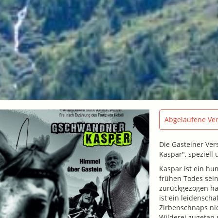
Abgelaufene Ver
Die Gasteiner Ver
Kaspar", speziell
Kaspar ist ein hu
frühen Todes sein
zurückgezogen hat
ist ein leidensch
Zirbenschnaps ni
Wilderei zugetan 