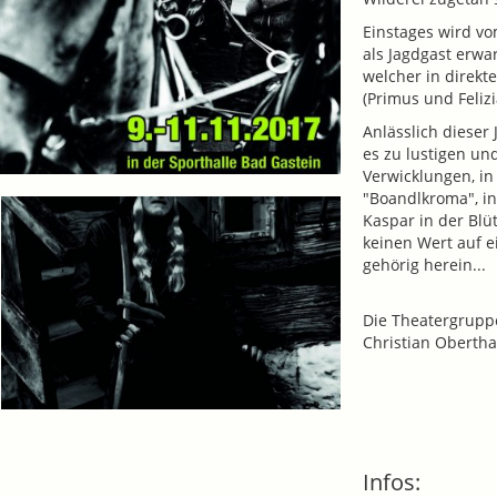
Einstages wird vo
als Jagdgast erwar
welcher in direkt
(Primus und Feliz
Anlässlich dieser
es zu lustigen un
Verwicklungen, in
"Boandlkroma", inv
Kaspar in der Blü
keinen Wert auf 
gehörig herein...
Die Theatergruppe
Christian Obertha
Infos: