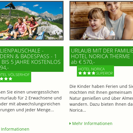
LIENPAUSCHALE -
URLAUB MIT DER FAMILI
ERN & BADESPASS - 1 K
HOTEL NORICA THERME
BIS 5 JAHRE KOSTENLOS
ab € 570,-
94,-
HOTEL NORICA
SUPERIOR
TEL VÖLSERHOF
Die Kinder haben Ferien und Si
en Sie einen unvergesslichen
möchten mit Ihnen gemeinsam 
enurlaub für 2 Erwachsene und
Natur genießen und über Alme
nder mit abwechslungsreichen
wandern. Dazu bieten Ihnen da
ungen und jeder Menge...
Norica...
Mehr Informationen
Informationen