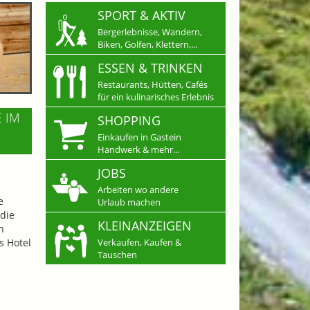
SPORT & AKTIV
Bergerlebnisse, Wandern,
Biken, Golfen, Klettern,...
ESSEN & TRINKEN
Restaurants, Hütten, Cafés
für ein kulinarisches Erlebnis
E IM
SHOPPING
Einkaufen in Gastein
Handwerk & mehr...
JOBS
Arbeiten wo andere
e
Urlaub machen
die
KLEINANZEIGEN
n
s Hotel
Verkaufen, Kaufen &
Tauschen