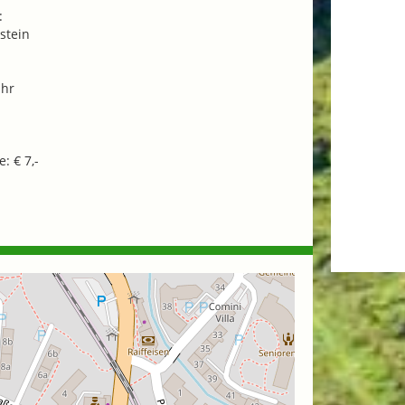
:
stein
Uhr
: € 7,-