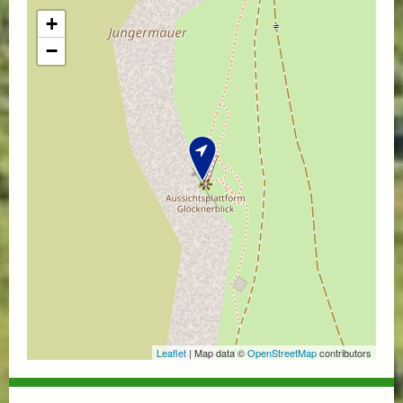
+
−
Leaflet
| Map data ©
OpenStreetMap
contributors