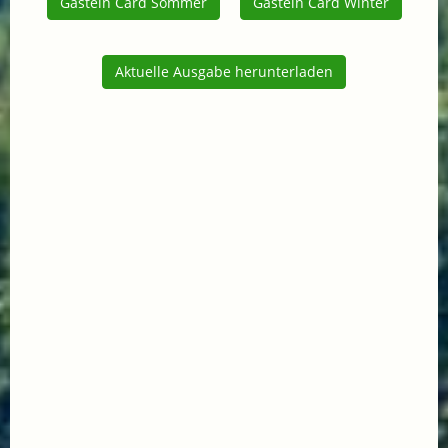
Gastein Card Sommer
Gastein Card Winter
Aktuelle Ausgabe herunterladen