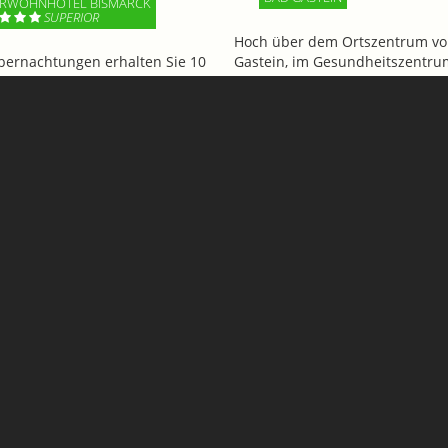
RWÖHNHOTEL BISMARCK
SUPERIOR
Hoch über dem Ortszentrum vo
bernachtungen erhalten Sie 10
Gastein, im Gesundheitszentru
ssigung // HERZwärts in den
Bärenhof, wartet mit dem Felse
 & in die 4-Thermalpools
ein echtes Highlight auf Gäste 
BesucherInnen. Genießen Sie d
beeindruckenden Ausblick!
Mehr Informationen
Informationen
Rudigier