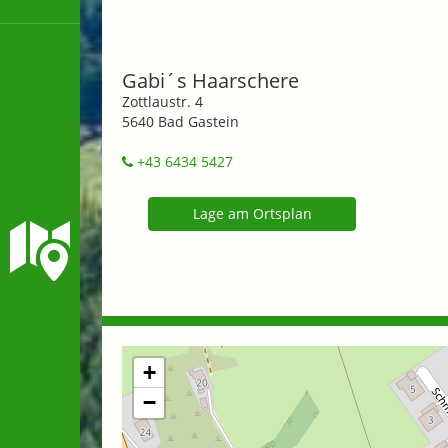
Gabi´s Haarschere
Zottlaustr. 4
5640 Bad Gastein
+43 6434 5427
Lage am Ortsplan
+
−