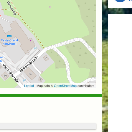
Leaflet
| Map data ©
OpenStreetMap
contributors