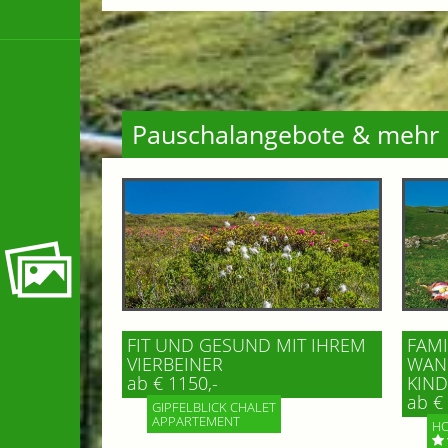
Pauschalangebote & mehr
FIT UND GESUND MIT IHREM
FAMI
VIERBEINER
WAND
ab € 1150,-
IND 
ab € 
GIPFELBLICK CHALET
APPARTEMENT
HO