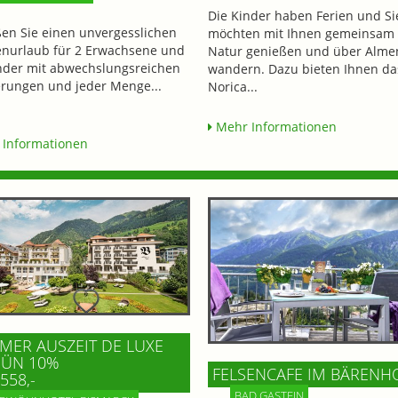
Die Kinder haben Ferien und Si
en Sie einen unvergesslichen
möchten mit Ihnen gemeinsam 
enurlaub für 2 Erwachsene und
Natur genießen und über Alme
nder mit abwechslungsreichen
wandern. Dazu bieten Ihnen da
ungen und jeder Menge...
Norica...
Mehr Informationen
Informationen
ER AUSZEIT DE LUXE
 ÜN 10%
FELSENCAFE IM BÄRENH
558,-
BAD GASTEIN