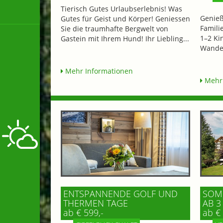
Tierisch Gutes Urlaubserlebnis! Was
Genieß
Gutes für Geist und Körper! Geniessen
Famili
Sie die traumhafte Bergwelt von
1–2 Ki
Gastein mit Ihrem Hund! Ihr Liebling...
Wander
Mehr Informationen
Mehr 
ENTSPANNENDE GOLF UND
SOMM
THERMEN TAGE
AB 3
ab € 599,-
ab € 