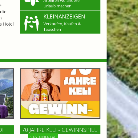
Arbeiten wo andere
e
Urlaub machen
die
KLEINANZEIGEN
n
s Hotel
Verkaufen, Kaufen &
Tauschen
OF
70 JAHRE KELI - GEWINNSPIEL
GASTEINERTAL