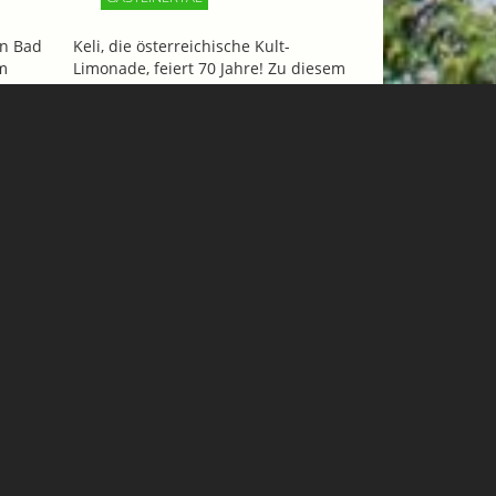
n Bad
Keli, die österreichische Kult-
m
Limonade, feiert 70 Jahre! Zu diesem
ncafé
Anlaß gibt´s ein tolles Wochenende
und
für 2 Personen mit Hotelaufenthalt,
iesen
Tandemflug und Eintritt in die
Felsentherme zu gewinnen!
Mehr Informationen