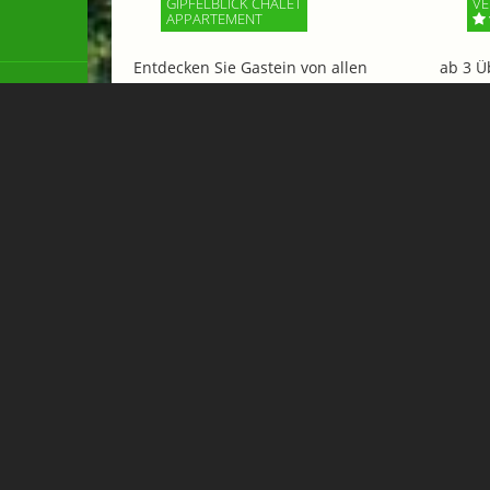
GIPFELBLICK CHALET
VE
APPARTEMENT
Entdecken Sie Gastein von allen
ab 3 Ü
Seiten. Der 18-Loch Golfplatz, mitten
% Ermä
im Nationalpark Hohe Tauern gelegen,
Sommer
bietet ein einzigartiges Naturerlebnis.
Anschließend...
Mehr Informationen
Mehr 
Flughafen Transfer & Taxi 