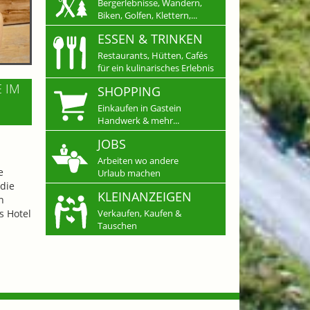
Bergerlebnisse, Wandern,
Biken, Golfen, Klettern,...
ESSEN & TRINKEN
Restaurants, Hütten, Cafés
für ein kulinarisches Erlebnis
E IM
SHOPPING
Einkaufen in Gastein
Handwerk & mehr...
JOBS
Arbeiten wo andere
e
Urlaub machen
die
KLEINANZEIGEN
n
s Hotel
Verkaufen, Kaufen &
Tauschen