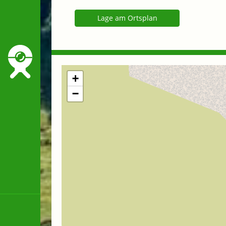
Lage am Ortsplan
+
−