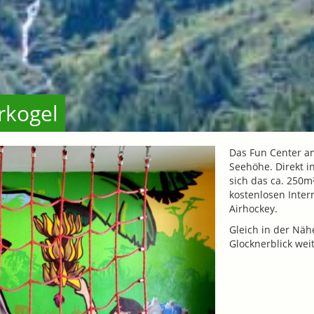
rkogel
Das Fun Center a
Seehöhe. Direkt i
sich das ca. 250m
kostenlosen Inter
Airhockey.
Gleich in der Nä
Glocknerblick wei