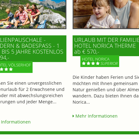
LIENPAUSCHALE -
URLAUB MIT DER FAMILI
ERN & BADESPASS - 1 K
HOTEL NORICA THERME
BIS 5 JAHRE KOSTENLOS
ab € 570,-
94,-
HOTEL NORICA
SUPERIOR
TEL VÖLSERHOF
Die Kinder haben Ferien und Si
en Sie einen unvergesslichen
möchten mit Ihnen gemeinsam 
enurlaub für 2 Erwachsene und
Natur genießen und über Alme
nder mit abwechslungsreichen
wandern. Dazu bieten Ihnen da
ungen und jeder Menge...
Norica...
Mehr Informationen
Informationen