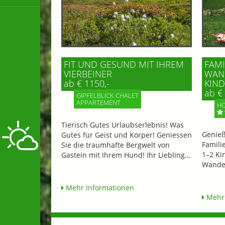
FIT UND GESUND MIT IHREM
FAMI
VIERBEINER
WAND
ab € 1150,-
IND 
ab € 
GIPFELBLICK CHALET
APPARTEMENT
HO
Tierisch Gutes Urlaubserlebnis! Was
Genieß
Gutes für Geist und Körper! Geniessen
Famili
Sie die traumhafte Bergwelt von
1–2 Ki
Gastein mit Ihrem Hund! Ihr Liebling...
Wander
Mehr Informationen
Mehr 