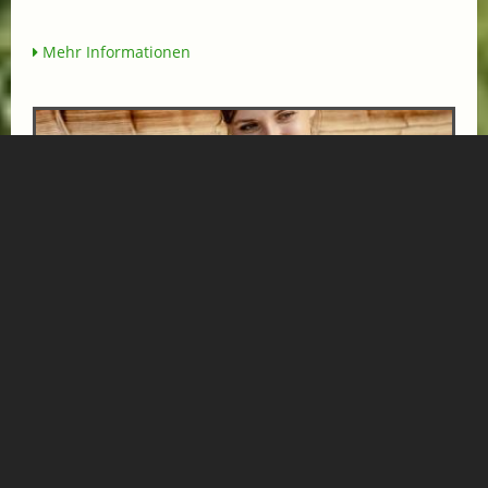
Mehr Informationen
URLAUB MIT DER FAMILIE IM HOTEL NORICA
THERME
ab € 570,-
HOTEL NORICA
SUPERIOR