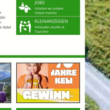
JOBS
Arbeiten wo andere
e
Urlaub machen
die
KLEINANZEIGEN
n
s Hotel
Verkaufen, Kaufen &
Tauschen