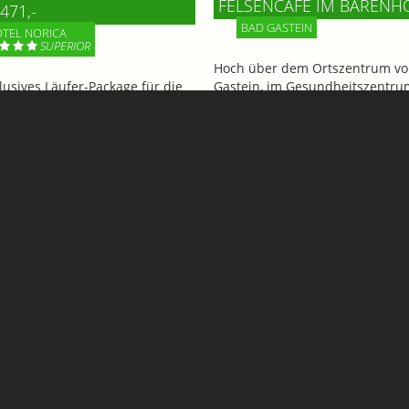
FELSENCAFE IM BÄRENH
471,-
BAD GASTEIN
TEL NORICA
SUPERIOR
Hoch über dem Ortszentrum vo
klusives Läufer-Package für die
Gastein, im Gesundheitszentru
 TERREX Infinite Trails 2026 in
Bärenhof, wartet mit dem Felse
n
ein echtes Highlight auf Gäste 
BesucherInnen. Genießen Sie d
beeindruckenden Ausblick!
Mehr Informationen
Informationen
Rudigier