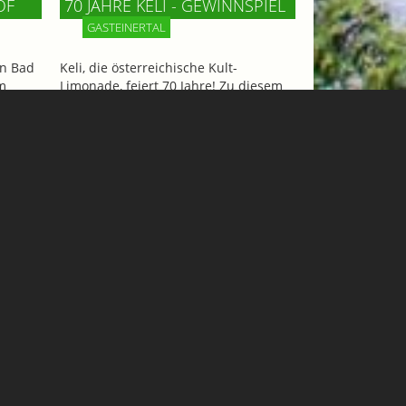
OF
70 JAHRE KELI - GEWINNSPIEL
GASTEINERTAL
n Bad
Keli, die österreichische Kult-
m
Limonade, feiert 70 Jahre! Zu diesem
ncafé
Anlaß gibt´s ein tolles Wochenende
und
für 2 Personen mit Hotelaufenthalt,
iesen
Tandemflug und Eintritt in die
Felsentherme zu gewinnen!
Mehr Informationen