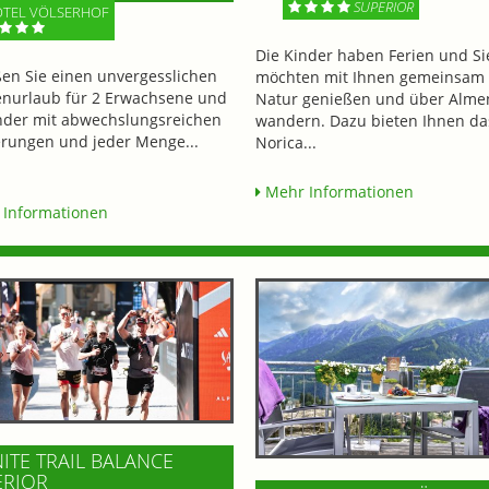
SUPERIOR
TEL VÖLSERHOF
Die Kinder haben Ferien und Si
en Sie einen unvergesslichen
möchten mit Ihnen gemeinsam 
enurlaub für 2 Erwachsene und
Natur genießen und über Alme
nder mit abwechslungsreichen
wandern. Dazu bieten Ihnen da
ungen und jeder Menge...
Norica...
Mehr Informationen
Informationen
NITE TRAIL BALANCE
ERIOR