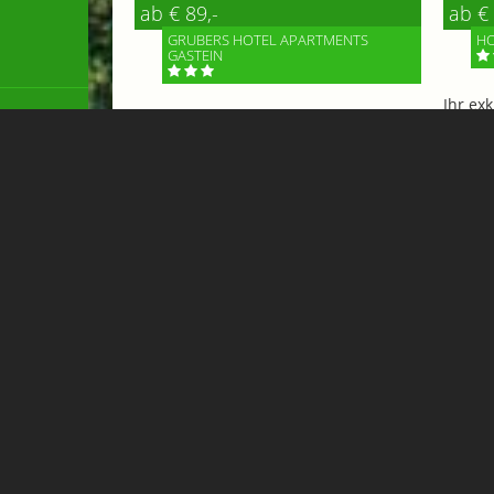
ab € 89,-
ab € 
GRUBERS HOTEL APARTMENTS
HO
GASTEIN
Ihr ex
Zimmer oder Apartment verfügbar –
adidas
eine kurzfristige Anfrage lohnt sich.
Gastei
Bei GRUBERS in Böckstein genießt du
ruhige Tage in den Bergen...
Mehr 
Mehr Informationen
Flughafen Transfer & Taxi 