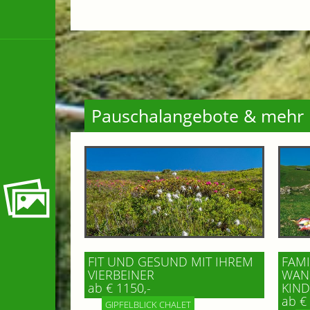
Pauschalangebote & mehr
FIT UND GESUND MIT IHREM
FAMI
VIERBEINER
WAND
ab € 1150,-
IND 
ab € 
GIPFELBLICK CHALET