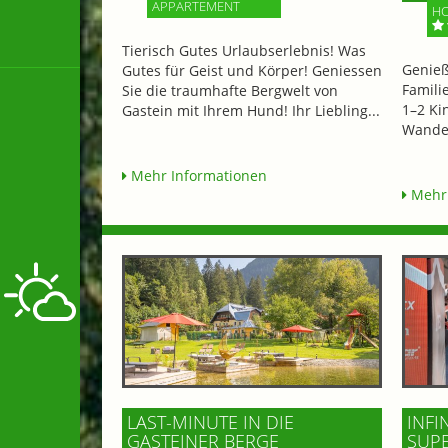
APPARTEMENT
HO
Tierisch Gutes Urlaubserlebnis! Was
Genieß
Gutes für Geist und Körper! Geniessen
Famili
Sie die traumhafte Bergwelt von
1–2 Ki
Gastein mit Ihrem Hund! Ihr Liebling...
Wander
Mehr Informationen
Mehr 
LAST-MINUTE IN DIE
INFI
GASTEINER BERGE
SUP