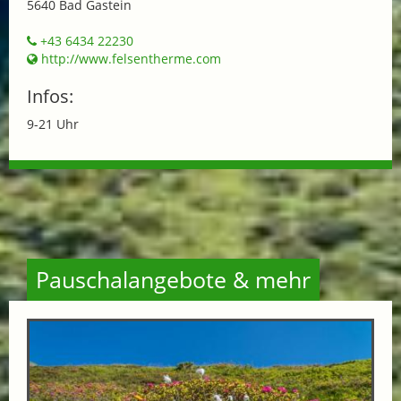
5640 Bad Gastein
+43 6434 22230
http://www.felsentherme.com
Infos:
9-21 Uhr
Pauschalangebote & mehr