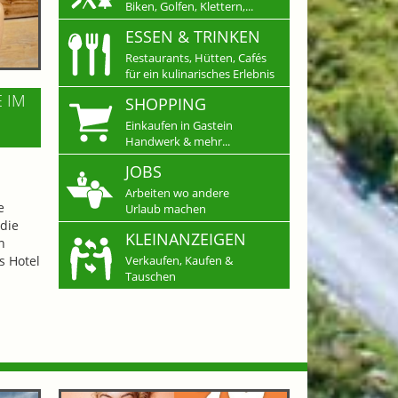
Biken, Golfen, Klettern,...
ESSEN & TRINKEN
Restaurants, Hütten, Cafés
für ein kulinarisches Erlebnis
E IM
SHOPPING
Einkaufen in Gastein
Handwerk & mehr...
JOBS
Arbeiten wo andere
e
Urlaub machen
die
KLEINANZEIGEN
n
s Hotel
Verkaufen, Kaufen &
Tauschen