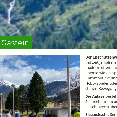
 Gastein
Der Eisschützenv
mit zeitgemäßem V
modern, offen und
ebenso wie als sp
unkompliziert und 
Hobbyspieler oder
stehen Bewegung,
Die Anlage
besteh
Schneebahnen) u
Eisschützenstüber
Eisstockschießen