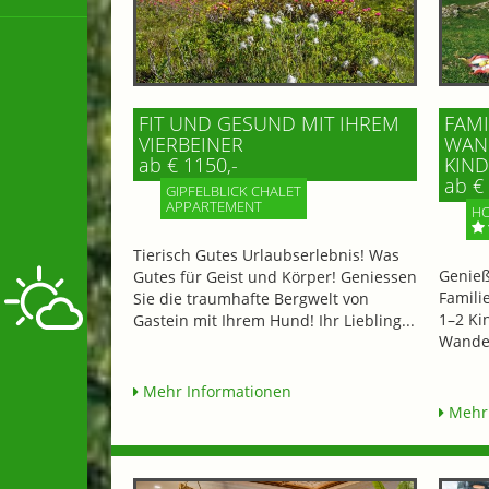
FIT UND GESUND MIT IHREM
FAMI
VIERBEINER
WAND
ab € 1150,-
IND 
ab € 
GIPFELBLICK CHALET
APPARTEMENT
HO
Tierisch Gutes Urlaubserlebnis! Was
Genieß
Gutes für Geist und Körper! Geniessen
Famili
Sie die traumhafte Bergwelt von
1–2 Ki
Gastein mit Ihrem Hund! Ihr Liebling...
Wander
Mehr Informationen
Mehr 