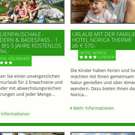
LIENPAUSCHALE -
URLAUB MIT DER FAMILI
ERN & BADESPASS - 1 K
HOTEL NORICA THERME
BIS 5 JAHRE KOSTENLOS
ab € 570,-
94,-
HOTEL NORICA
SUPERIOR
TEL VÖLSERHOF
Die Kinder haben Ferien und Si
en Sie einen unvergesslichen
möchten mit Ihnen gemeinsam 
enurlaub für 2 Erwachsene und
Natur genießen und über Alme
nder mit abwechslungsreichen
wandern. Dazu bieten Ihnen da
ungen und jeder Menge...
Norica...
Mehr Informationen
Informationen