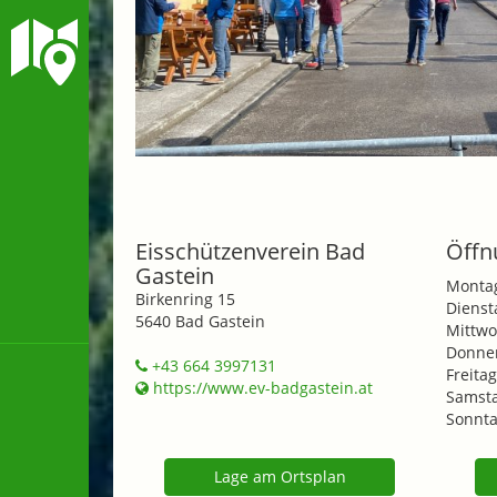
Eisschützenverein Bad
Öffn
Gastein
Monta
Birkenring 15
Dienst
5640 Bad Gastein
Mittwo
Donner
+43 664 3997131
Freitag
https://www.ev-badgastein.at
Samsta
Sonnta
Lage am Ortsplan