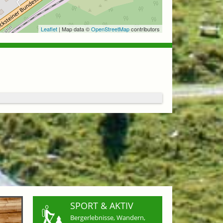
Leaflet
| Map data ©
OpenStreetMap
contributors
SPORT & AKTIV
Bergerlebnisse, Wandern,