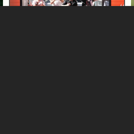
INFINITE TRAIL BALANCE SUPERIOR
ab € 471,-
HOTEL NORICA
SUPERIOR
Ihr exklusives Läufer-Package für die adidas TERREX
Infinite Trails 2026 in Gastein
Mehr Informationen