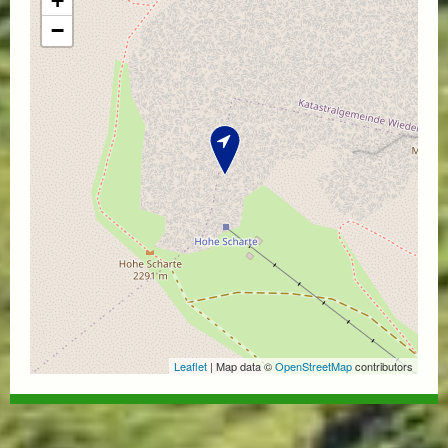
+
−
Leaflet
| Map data ©
OpenStreetMap
contributors