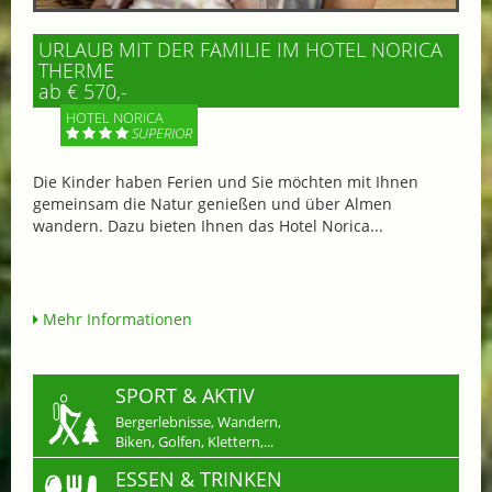
URLAUB MIT DER FAMILIE IM HOTEL NORICA
THERME
ab € 570,-
HOTEL NORICA
SUPERIOR
Die Kinder haben Ferien und Sie möchten mit Ihnen
gemeinsam die Natur genießen und über Almen
wandern. Dazu bieten Ihnen das Hotel Norica...
Mehr Informationen
SPORT & AKTIV
Bergerlebnisse, Wandern,
Biken, Golfen, Klettern,...
ESSEN & TRINKEN