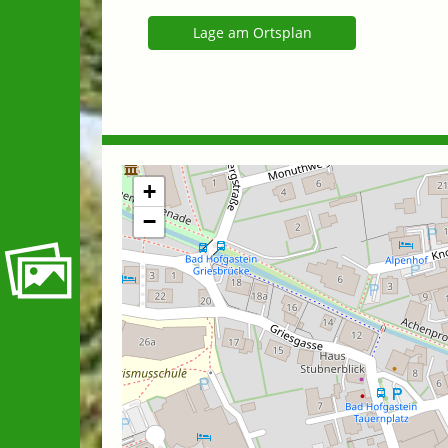
Lage am Ortsplan
+
−