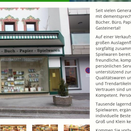
Seit vielen Gene
mit dementspreche
Bücher, Büro, Pap
Gasteinertal!
Auf einer Verkau
großen Auslagenfl
sorgfältig zusamm
Spielwaren bereit
freundliche, komp
persönlichen Serv
unterstützend zur
Qualitätswaren u
und Trendartikeln
Vertrauen sind uns
Kompetent. Persö
Tausende lagernde
Spielwaren, ergän
individuelle Best
Groß und Klein k
Kommen Sie vorbei