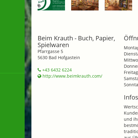
Beim Krauth - Buch, Papier,
Öffn
Spielwaren
Monta
Pfarrgasse 5
Dienst
5630 Bad Hofgastein
Mittwo
Donner
+43 6432 6224
Freitag
http://www.beimkrauth.com/
Samsta
Sonnta
Infos
Wertsc
Kunden
und ih
bestmö
tradit
aus Üb