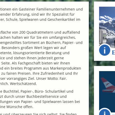
rationen ein Gasteiner Familienunternehmen und
nder Erfahrung, sind wir Ihr Spezialist für
ier, Schule, Spielwaren und Geschenkartikel im
fsfläche von 200 Quadratmetern und auffallend
ächen halten wir für Sie ein umfangreiches,
engestelltes Sortiment an Büchern, Papier- und
. Besonders großen Wert legen wir auf
etente, lösungsorientierte Beratung und
ice und stehen Ihnen jederzeit gerne
 Seite. Als Fachgeschäft bieten wir Ihnen
nd ein breites Programm aus Markenprodukten
 zu fairen Preisen. Ihre Zufriedenheit und Ihr
er vorrangiges Ziel. Unser Motto: Fair.
nlich. Wertschätzend.
 Buchtitel, Papier-, Büro- Schulartikel und
zt durch unser Buchbestellservice und
ellungen von Papier- und Spielwaren lassen bei
eine Wünsche offen.
 und überzeugen Sie sich selbst. Sie finden