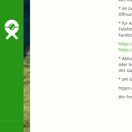
* im G
Öffnun
* für 
Telefo
Faceb
https:
https:
* Abho
oder b
des Ga
* am G
htpps:
Wir fr