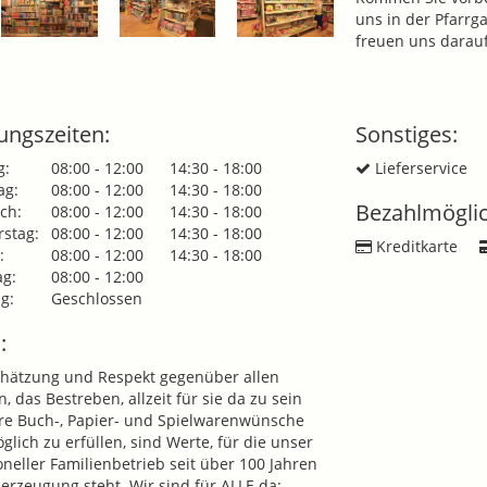
uns in der Pfarrg
freuen uns darauf
ungszeiten:
Sonstiges:
g:
08:00 - 12:00
14:30 - 18:00
Lieferservice
ag:
08:00 - 12:00
14:30 - 18:00
Bezahlmöglic
ch:
08:00 - 12:00
14:30 - 18:00
stag:
08:00 - 12:00
14:30 - 18:00
Kreditkarte
:
08:00 - 12:00
14:30 - 18:00
g:
08:00 - 12:00
g:
Geschlossen
:
hätzung und Respekt gegenüber allen
, das Bestreben, allzeit für sie da zu sein
re Buch-, Papier- und Spielwarenwünsche
glich zu erfüllen, sind Werte, für die unser
ioneller Familienbetrieb seit über 100 Jahren
erzeugung steht. Wir sind für ALLE da: