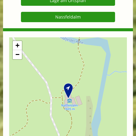
Lage am Ortsplan
Nassfeldalm
+
−