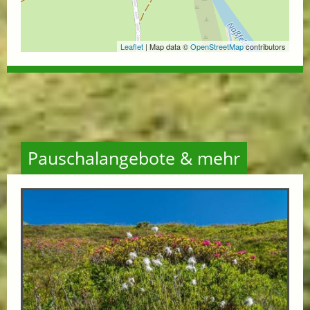
Leaflet
| Map data ©
OpenStreetMap
contributors
Pauschalangebote & mehr