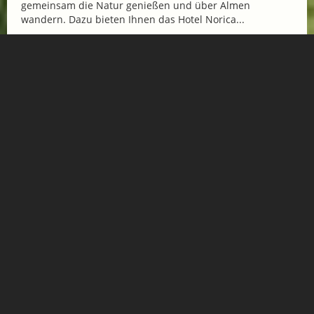
gemeinsam die Natur genießen und über Almen
wandern. Dazu bieten Ihnen das Hotel Norica...
Mehr Informationen
SPORT & AKTIV
Bergerlebnisse, Wandern,
Biken, Golfen, Klettern,...
ESSEN & TRINKEN
Restaurants, Hütten, Cafés
für ein kulinarisches Erlebnis
SHOPPING
Einkaufen in Gastein
Handwerk & mehr...
JOBS
Arbeiten wo andere