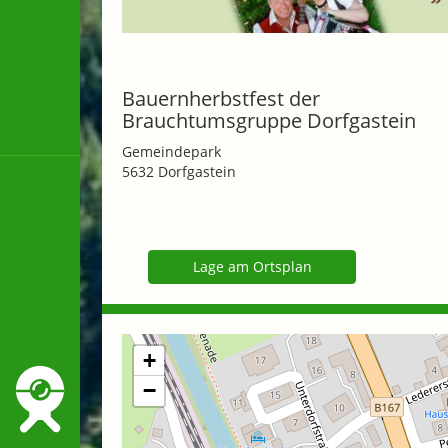
Bauernherbstfest der
Brauchtumsgruppe Dorfgastein
Gemeindepark
5632 Dorfgastein
Lage am Ortsplan
+
−