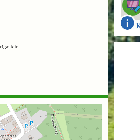
:
fgastein