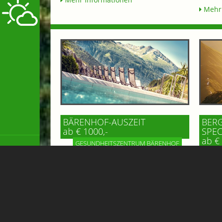
Mehr 
BÄRENHOF-AUSZEIT
BERG
ab € 1000,-
SPEC
ab € 
GESUNDHEITSZENTRUM BÄRENHOF
HO
Einfach mal die Seele baumeln lassen,
Erlebe
Tapetenwechsel und Genuss - das
schöns
finden Sie im Gesundheitszentrum
Unser 
Bärenhof in Bad Gastein! Malerisch
Hofgas
hoch oben...
alpiner