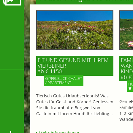
FIT UND GESUND MIT IHREM
FAMI
VIERBEINER
WAND
ab € 1150,-
IND 
ab € 
GIPFELBLICK CHALET
APPARTEMENT
HO
Tierisch Gutes Urlaubserlebnis! Was
Genieß
Gutes für Geist und Körper! Geniessen
Famili
Sie die traumhafte Bergwelt von
1–2 Ki
Gastein mit Ihrem Hund! Ihr Liebling...
Wander
Mehr Informationen