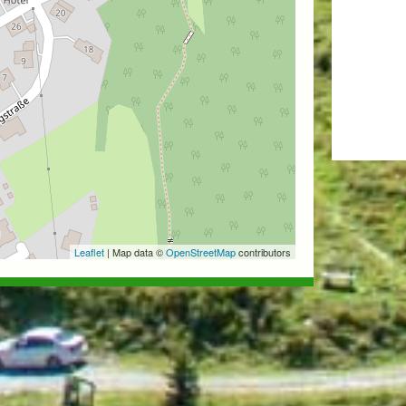
Leaflet
| Map data ©
OpenStreetMap
contributors