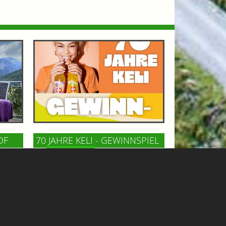
OF
70 JAHRE KELI - GEWINNSPIEL
GASTEINERTAL
n Bad
Keli, die österreichische Kult-
m
Limonade, feiert 70 Jahre! Zu diesem
ncafé
Anlaß gibt´s ein tolles Wochenende
und
für 2 Personen mit Hotelaufenthalt,
iesen
Tandemflug und Eintritt in die
Felsentherme zu gewinnen!