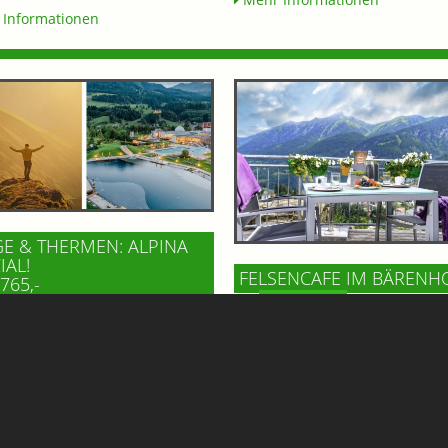
Informationen
E & THERMEN: ALPINA
IAL!
FELSENCAFE IM BÄRENH
765,-
BAD GASTEIN
TEL ALPINA
Hoch über dem Ortszentrum vo
n Sie den Sommer in seiner
Gastein, im Gesundheitszentru
ten Form im Hotel Alpina!
Bärenhof, wartet mit dem Felse
gemütliches Hotel in Bad
ein echtes Highlight auf Gäste 
tein öffnet die Pforten zu
BesucherInnen. Genießen Sie d
...
beeindruckenden Ausblick!