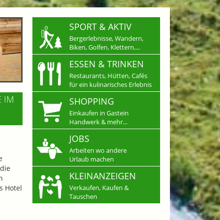
SPORT & AKTIV
Bergerlebnisse, Wandern,
Biken, Golfen, Klettern,...
ESSEN & TRINKEN
Restaurants, Hütten, Cafés
für ein kulinarisches Erlebnis
E IM
SHOPPING
Einkaufen in Gastein
Handwerk & mehr...
JOBS
Arbeiten wo andere
e
Urlaub machen
die
KLEINANZEIGEN
n
s Hotel
Verkaufen, Kaufen &
Tauschen