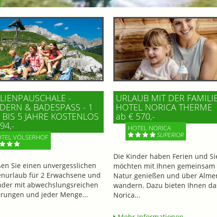
LIENPAUSCHALE -
URLAUB MIT DER FAMILI
ERN & BADESPASS - 1 K
HOTEL NORICA THERME
BIS 5 JAHRE KOSTENLOS
ab € 570,-
94,-
HOTEL NORICA
SUPERIOR
TEL VÖLSERHOF
Die Kinder haben Ferien und Si
en Sie einen unvergesslichen
möchten mit Ihnen gemeinsam 
enurlaub für 2 Erwachsene und
Natur genießen und über Alme
nder mit abwechslungsreichen
wandern. Dazu bieten Ihnen da
ungen und jeder Menge...
Norica...
Mehr Informationen