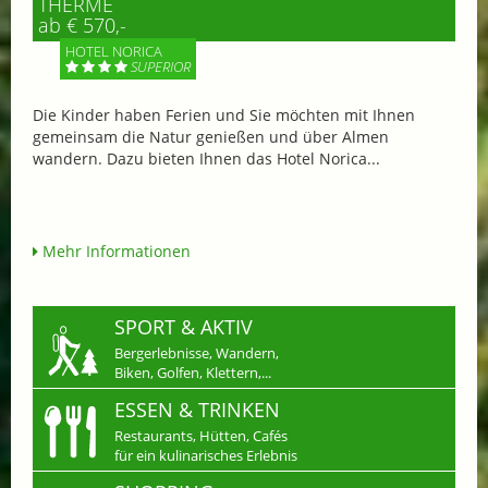
THERME
ab € 570,-
HOTEL NORICA
SUPERIOR
Die Kinder haben Ferien und Sie möchten mit Ihnen
gemeinsam die Natur genießen und über Almen
wandern. Dazu bieten Ihnen das Hotel Norica...
Mehr Informationen
SPORT & AKTIV
Bergerlebnisse, Wandern,
Biken, Golfen, Klettern,...
ESSEN & TRINKEN
Restaurants, Hütten, Cafés
für ein kulinarisches Erlebnis