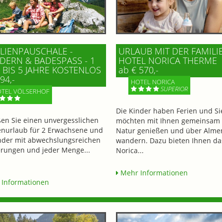
LIENPAUSCHALE -
URLAUB MIT DER FAMILI
ERN & BADESPASS - 1 K
HOTEL NORICA THERME
BIS 5 JAHRE KOSTENLOS
ab € 570,-
94,-
HOTEL NORICA
SUPERIOR
TEL VÖLSERHOF
Die Kinder haben Ferien und Si
en Sie einen unvergesslichen
möchten mit Ihnen gemeinsam 
enurlaub für 2 Erwachsene und
Natur genießen und über Alme
nder mit abwechslungsreichen
wandern. Dazu bieten Ihnen da
ungen und jeder Menge...
Norica...
Mehr Informationen
Informationen