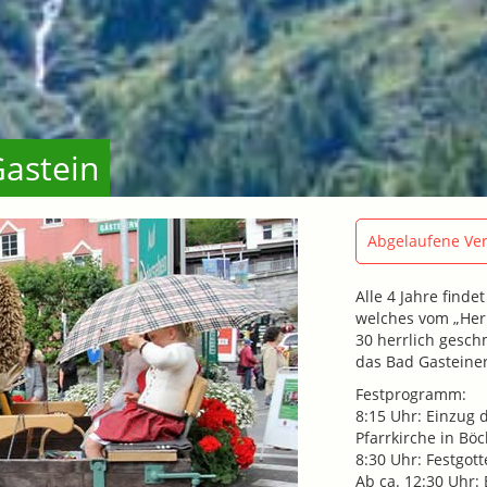
Gastein
Abgelaufene Ver
Alle 4 Jahre finde
welches vom „Herr
30 herrlich gesc
das Bad Gasteine
Festprogramm:
8:15 Uhr: Einzug 
Pfarrkirche in Böc
8:30 Uhr: Festgo
Ab ca. 12:30 Uh