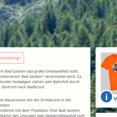
anstaltung !
t in Bad Gastein das große Entedankfest statt,
eiterverein Bad Gastein“ veranstaltet wird. Ca.
hmückte Festwägen ziehen vom Bahnhof durch
r Zentrum nach Badbruck.
der Bäuerinnen mit der Erntekrone in die
kstein
ttesdienst mit dem Thaddäus Chor Bad Gastein
r: Beginn des Umzuges vom Gemeindebauhof zum