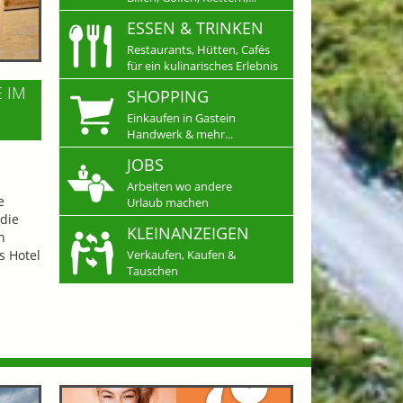
ESSEN & TRINKEN
Restaurants, Hütten, Cafés
für ein kulinarisches Erlebnis
E IM
SHOPPING
Einkaufen in Gastein
Handwerk & mehr...
JOBS
Arbeiten wo andere
e
Urlaub machen
die
KLEINANZEIGEN
n
s Hotel
Verkaufen, Kaufen &
Tauschen