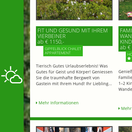
FIT UND GESUND MIT IHREM
FAMI
VIERBEINER
WAND
ab € 1150,-
IND 
ab € 
GIPFELBLICK CHALET
APPARTEMENT
HO
Tierisch Gutes Urlaubserlebnis! Was
Genieß
Gutes für Geist und Körper! Geniessen
Famili
Sie die traumhafte Bergwelt von
1–2 Ki
Gastein mit Ihrem Hund! Ihr Liebling...
Wander
Mehr Informationen
Mehr 