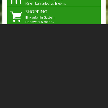
für ein kulinarisches Erlebnis
SHOPPING
Einkaufen in Gastein
Handwerk & mehr...
JOBS
Arbeiten wo andere
Urlaub machen
KLEINANZEIGEN
Verkaufen, Kaufen &
Tauschen