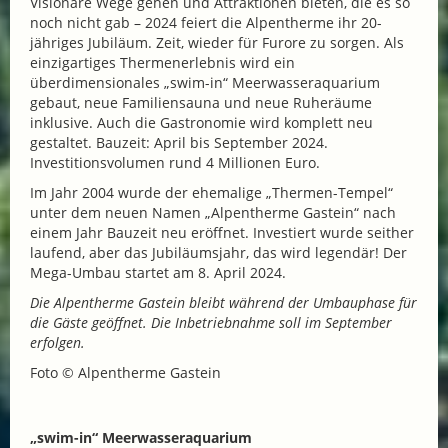
Visionäre Wege gehen und Attraktionen bieten, die es so
noch nicht gab – 2024 feiert die Alpentherme ihr 20-
jähriges Jubiläum. Zeit, wieder für Furore zu sorgen. Als
einzigartiges Thermenerlebnis wird ein
überdimensionales „swim-in“ Meerwasseraquarium
gebaut, neue Familiensauna und neue Ruheräume
inklusive. Auch die Gastronomie wird komplett neu
gestaltet. Bauzeit: April bis September 2024.
Investitionsvolumen rund 4 Millionen Euro.
Im Jahr 2004 wurde der ehemalige „Thermen-Tempel“
unter dem neuen Namen „Alpentherme Gastein“ nach
einem Jahr Bauzeit neu eröffnet. Investiert wurde seither
laufend, aber das Jubiläumsjahr, das wird legendär! Der
Mega-Umbau startet am 8. April 2024.
Die Alpentherme Gastein bleibt während der Umbauphase für
die Gäste geöffnet. Die Inbetriebnahme soll im September
erfolgen.
Foto © Alpentherme Gastein
„swim-in“ Meerwasseraquarium