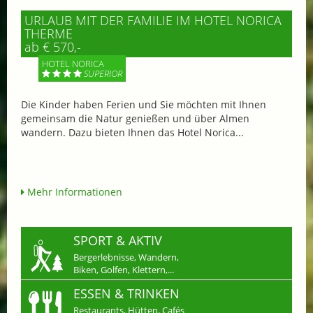
URLAUB MIT DER FAMILIE IM HOTEL NORICA
THERME
ab € 570,-
HOTEL NORICA
SUPERIOR
Die Kinder haben Ferien und Sie möchten mit Ihnen
gemeinsam die Natur genießen und über Almen
wandern. Dazu bieten Ihnen das Hotel Norica...
Mehr Informationen
SPORT & AKTIV
Bergerlebnisse, Wandern,
Biken, Golfen, Klettern,...
ESSEN & TRINKEN
Restaurants, Hütten, Cafés