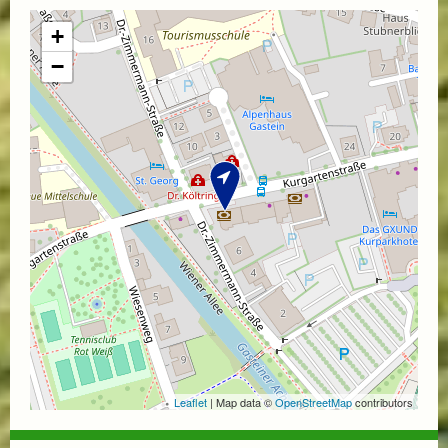
+
−
Leaflet
| Map data ©
OpenStreetMap
contributors