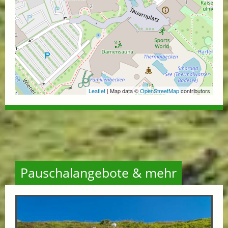
Leaflet
| Map data ©
OpenStreetMap
contributors
Pauschalangebote & mehr