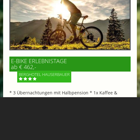
E-BIKE ERLEBNISTAGE
ab € 462,-
BERGHOTEL HAUSERBAUER
* 3 Übernachtungen mit Halbpension * 1x Kaffee &
Kuchen im Hotel oder Gipflstadl * 1 Tag das Gasteinertal
mit dem E-Bike erkunden *****
Mehr Informationen