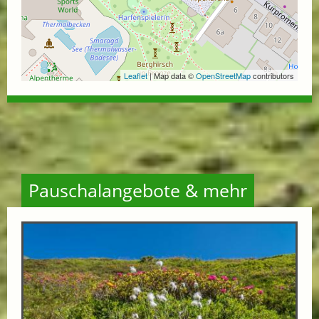
Leaflet
| Map data ©
OpenStreetMap
contributors
Pauschalangebote & mehr