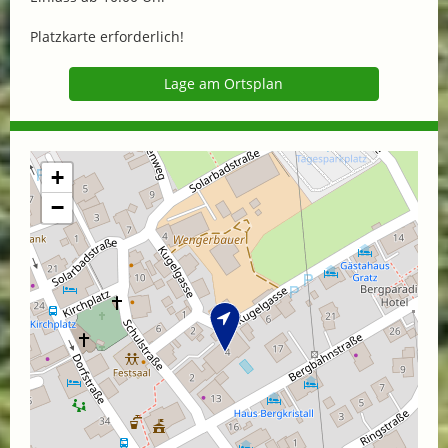
Platzkarte erforderlich!
Lage am Ortsplan
+
−