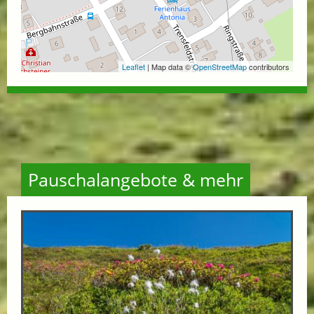
Leaflet
| Map data ©
OpenStreetMap
contributors
Pauschalangebote & mehr