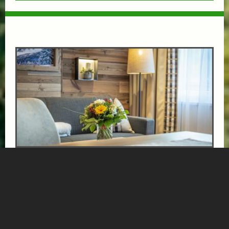
ENTSPANNENDE GOLF UND THERMEN TAGE
ab € 599,-
GIPFELBLICK CHALET
APPARTEMENT
Entdecken Sie Gastein von allen Seiten. Der 18-Loch
Golfplatz, mitten im Nationalpark Hohe Tauern gelegen,