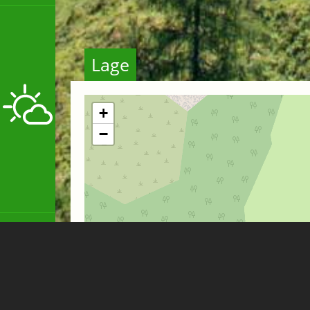
Lage
+
−