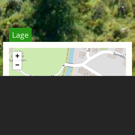
Lage
+
−