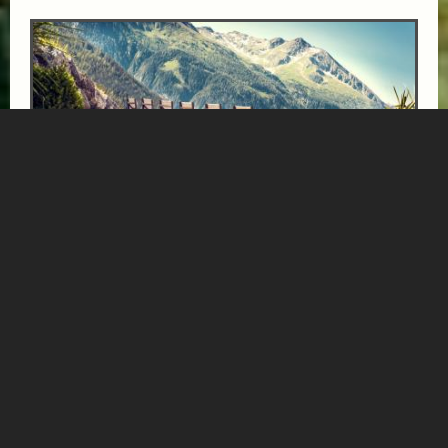
BÄRENHOF-AUSZEIT
ab € 1000,-
GESUNDHEITSZENTRUM BÄRENHOF
Einfach mal die Seele baumeln lassen, Tapetenwechsel
und Genuss - das finden Sie im Gesundheitszentrum
Bärenhof in Bad Gastein! Malerisch hoch oben...