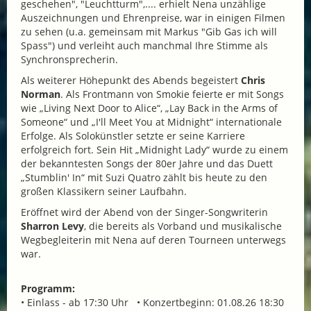
geschehen", "Leuchtturm",.... erhielt Nena unzählige
Auszeichnungen und Ehrenpreise, war in einigen Filmen
zu sehen (u.a. gemeinsam mit Markus "Gib Gas ich will
Spass") und verleiht auch manchmal Ihre Stimme als
Synchronsprecherin.
Als weiterer Höhepunkt des Abends begeistert
Chris
Norman
.
Als Frontmann von Smokie feierte er mit Songs
wie „Living Next Door to Alice“, „Lay Back in the Arms of
Someone“ und „I'll Meet You at Midnight“ internationale
Erfolge. Als Solokünstler setzte er seine Karriere
erfolgreich fort. Sein Hit „Midnight Lady“ wurde zu einem
der bekanntesten Songs der 80er Jahre und das Duett
„Stumblin' In“ mit Suzi Quatro zählt bis heute zu den
großen Klassikern seiner Laufbahn.
Eröffnet wird der Abend von der Singer-Songwriterin
Sharron Levy
, die bereits als Vorband und musikalische
Wegbegleiterin mit Nena auf deren Tourneen unterwegs
war.
Programm:
• Einlass - ab 17:30 Uhr • Konzertbeginn: 01.08.26 18:30