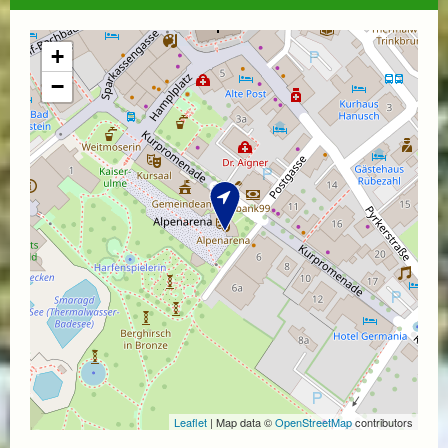
+
−
Leaflet
| Map data ©
OpenStreetMap
contributors