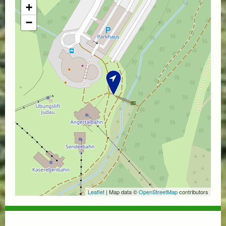
+
−
Leaflet
| Map data ©
OpenStreetMap
contributors