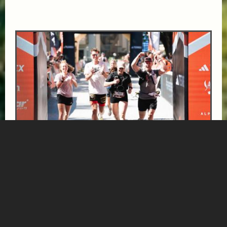
INFINITE TRAIL BALANCE SUPERIOR
ab € 471,-
HOTEL NORICA
SUPERIOR
Ihr exklusives Läufer-Package für die adidas TERREX
Infinite Trails 2026 in Gastein