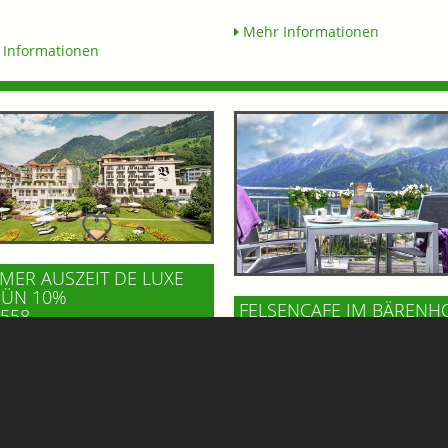
Mehr Informationen
Informationen
ER AUSZEIT DE LUXE
 ÜN 10%
FELSENCAFE IM BÄRENH
558,-
BAD GASTEIN
RWÖHNHOTEL BISMARCK
SUPERIOR
Hoch über dem Ortszentrum vo
bernachtungen erhalten Sie 10
Gastein, im Gesundheitszentru
ssigung // HERZwärts in den
Bärenhof, wartet mit dem Felse
 & in die 4-Thermalpools
ein echtes Highlight auf Gäste 