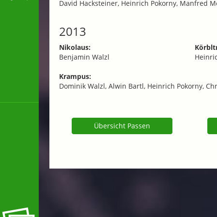
David Hacksteiner, Heinrich Pokorny, Manfred Me
2013
Nikolaus:
Körblt
Benjamin Walzl
Heinri
Krampus:
Dominik Walzl, Alwin Bartl, Heinrich Pokorny, C
Übersicht Passen