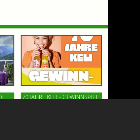
OF
70 JAHRE KELI - GEWINNSPIEL
GASTEINERTAL
n Bad
Keli, die österreichische Kult-
m
Limonade, feiert 70 Jahre! Zu diesem
ncafé
Anlaß gibt´s ein tolles Wochenende
und
für 2 Personen mit Hotelaufenthalt,