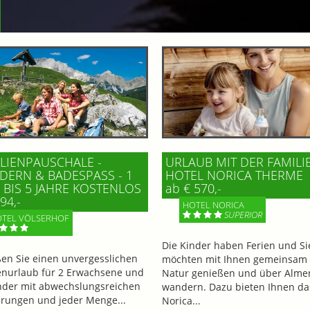
LIENPAUSCHALE -
URLAUB MIT DER FAMILI
ERN & BADESPASS - 1 K
HOTEL NORICA THERME
BIS 5 JAHRE KOSTENLOS
ab € 570,-
94,-
HOTEL NORICA
SUPERIOR
TEL VÖLSERHOF
Die Kinder haben Ferien und Si
en Sie einen unvergesslichen
möchten mit Ihnen gemeinsam 
enurlaub für 2 Erwachsene und
Natur genießen und über Alme
nder mit abwechslungsreichen
wandern. Dazu bieten Ihnen da
ungen und jeder Menge...
Norica...