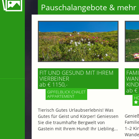
Pauschalangebote & mehr
FIT UND GESUND MIT IHREM
FAMI
VIERBEINER
WAND
ab € 1150,-
IND 
ab € 
GIPFELBLICK CHALET
APPARTEMENT
HO
Tierisch Gutes Urlaubserlebnis! Was
Genieß
Gutes für Geist und Körper! Geniessen
Famili
Sie die traumhafte Bergwelt von
1–2 Ki
Gastein mit Ihrem Hund! Ihr Liebling...
Wander