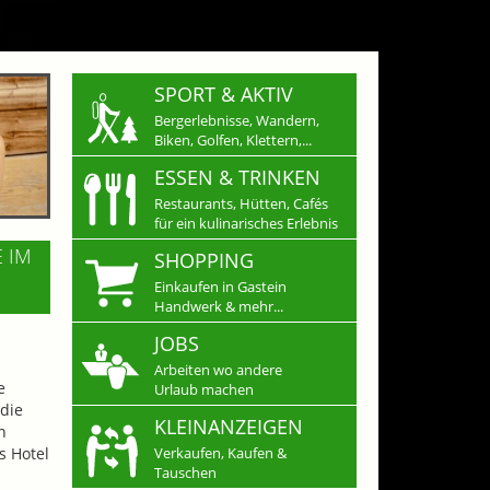
SPORT & AKTIV
Bergerlebnisse, Wandern,
Biken, Golfen, Klettern,...
ESSEN & TRINKEN
Restaurants, Hütten, Cafés
für ein kulinarisches Erlebnis
E IM
SHOPPING
Einkaufen in Gastein
Handwerk & mehr...
JOBS
Arbeiten wo andere
e
Urlaub machen
die
KLEINANZEIGEN
n
s Hotel
Verkaufen, Kaufen &
Tauschen