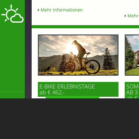
Mehr Informationen
Mehr 
E-BIKE ERLEBNISTAGE
SOMM
ab € 462,-
AB 3
ab € 
BERGHOTEL HAUSERBAUER
VE
* 3 Übernachtungen mit Halbpension
ab 3 Ü
* 1x Kaffee & Kuchen im Hotel oder
% Ermä
Gipflstadl * 1 Tag das Gasteinertal mit
Sommer
dem E-Bike erkunden *****