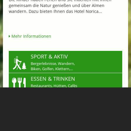
gemeinsam die Natur genießen und über Almen
wandern. Dazu bieten Ihnen das Hotel Norica...
Mehr Informationen
SPORT & AKTIV
Bergerlebnisse, Wandern,
Biken, Golfen, Klettern,...
ESSEN & TRINKEN
Restaurants, Hütten, Cafés
für ein kulinarisches Erlebnis
SHOPPING
Einkaufen in Gastein
Handwerk & mehr...
JOBS
Arbeiten wo andere