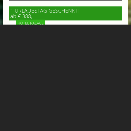
1 URLAUBSTAG GESCHENKT!
ab € 388,-
HOTEL PALACE
Verbringen Sie 5 oder 7 wunderbare Urlaubstage: wir
schenken Ihnen einen ganzen Tag dazu!
Mehr Informationen