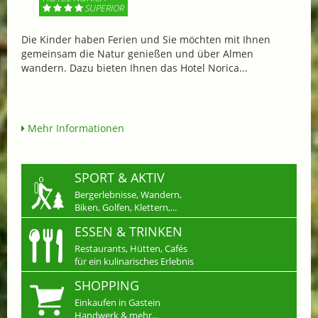
SUPERIOR
Die Kinder haben Ferien und Sie möchten mit Ihnen
gemeinsam die Natur genießen und über Almen
wandern. Dazu bieten Ihnen das Hotel Norica...
Mehr Informationen
SPORT & AKTIV
Bergerlebnisse, Wandern,
Biken, Golfen, Klettern,...
ESSEN & TRINKEN
Restaurants, Hütten, Cafés
für ein kulinarisches Erlebnis
SHOPPING
Einkaufen in Gastein
Handwerk & mehr...