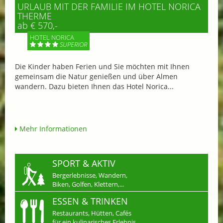
URLAUB MIT DER FAMILIE IM HOTEL NORICA
THERME
ab € 570,-
HOTEL NORICA
SUPERIOR
Die Kinder haben Ferien und Sie möchten mit Ihnen
gemeinsam die Natur genießen und über Almen
wandern. Dazu bieten Ihnen das Hotel Norica...
Mehr Informationen
SPORT & AKTIV
Bergerlebnisse, Wandern,
Biken, Golfen, Klettern,...
ESSEN & TRINKEN
Restaurants, Hütten, Cafés
für ein kulinarisches Erlebnis