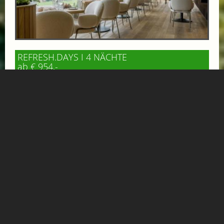
REFRESH.DAYS I 4 NÄCHTE
ab € 954,-
DAS GOLDBERG
RECHARGE. 4 Nächte voller Entspannung. Und Erlebnis.
Mehr Informationen